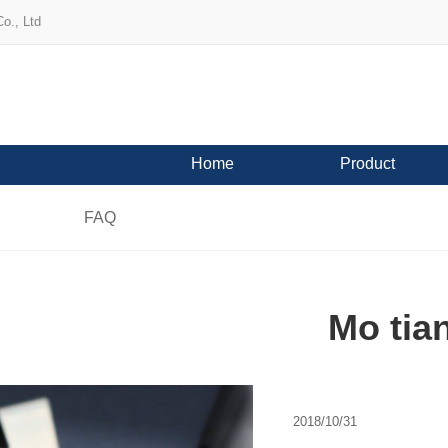
o., Ltd
Home
Product
FAQ
Mo tia
2018/10/31