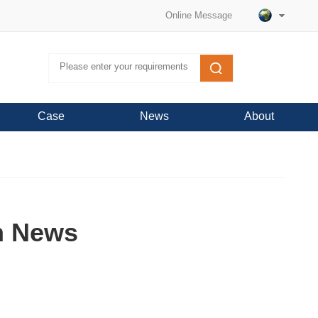
Online Message
Case
News
About
n News